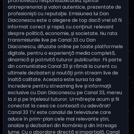
promovează responsabilitatea, spiritul
antreprenorial și valori autentice, prezentate de
profesioniști cu reputație. Emisiunea lui Dan
Diaconescu este o alegere de top dacă vrei să fii
informat corect și rapid, cu conținut relevant
despre politică, economie, și societate. Nu rata
transmisiunile live pe Canal 33 cu Dan
Diaconescu, difuzate online pe toate platformele
digitale, pentru o experiență media completă,
dinamică și potrivită tuturor publicurilor. Fii parte
din comunitatea Canal 33 și rămâi la curent cu
ultimele dezbateri și noutăți prin stream live de
înaltă calitate. Aceasta este sursa ta de
încredere pentru streaming live și informații
exclusive cu Dan Diaconescu pe Canal 33, mereu
la zi și pe înțelesul tuturor. Urmărește acum și fii
conectat la ceea ce contează cu adevărat!
Canal 33 TV este canalul de televiziune care
aduce în prim-plan cele mai relevante știri,
analize și dezbateri din România și din întreaga
lume. Cu o abordare directă și imparțială, Canal