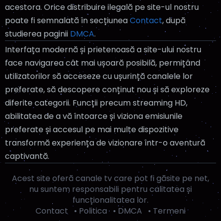
acestora. Orice distribuire ilegală pe site-ul nostru
poate fi semnalată în secțiunea
Contact
, după
studierea paginii
DMCA
.
Interfața modernă și prietenoasă a site-ului nostru
face navigarea cât mai ușoară posibilă, permițând
utilizatorilor să acceseze cu ușurință canalele lor
preferate, să descopere conținut nou și să exploreze
diferite categorii. Funcții precum streaming HD,
abilitatea de a vă întoarce și viziona emisiunile
preferate și accesul pe mai multe dispozitive
transformă experiența de vizionare într-o aventură
captivantă.
Acest site oferă canale tv care pot fi găsite pe net,
nu suntem responsabili pentru calitatea și
funcționalitatea lor.
Contact
•
Politica
•
DMCA
•
Termeni