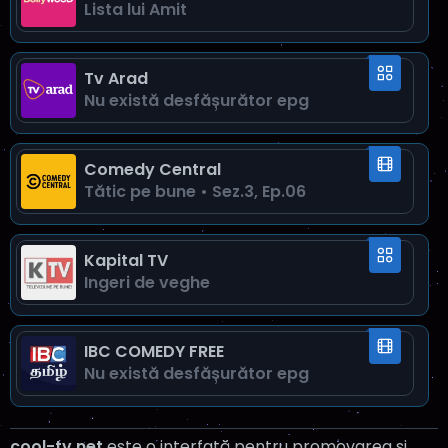
Lista lui Amit
Tv Arad
Nu există desfăşurător epg
Comedy Central
Tătic pe bune • Sez.3, Ep.06
Kapital TV
Ingeri de veghe
IBC COMEDY FREE
Nu există desfăşurător epg
cool-tv.net
este o interfață pentru promovarea și