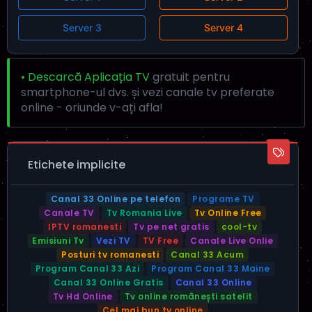
Server 3
Server 4
• Descarcă Aplicația TV
gratuit pentru
smartphone-ul dvs. și vezi canale tv preferate
online - oriunde v-ați afla!
Etichete implicite
Canal 33 Online pe telefon
Programe TV
Canale TV
Tv Romania Live
Tv Online Free
IPTV romanesti
Tv pe net gratis
cool-tv
Emisiuni Tv
Vezi TV
TV Free
Canale Live Onlie
Posturi tv romanesti
Canal 33 Acum
Program Canal 33 Azi
Program Canal 33 Maine
Canal 33 Online Gratis
Canal 33 Online
Tv Hd Online
Tv online românești satelit
Cel mai bun tv online