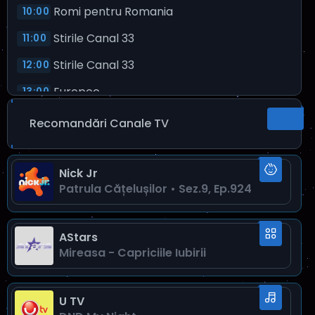
Romi pentru Romania
10:00
Stirile Canal 33
11:00
Stirile Canal 33
12:00
Europeo
13:00
Stirile Canal 33
14:00
Recomandări Canale TV
Condamnatii
15:00
Drumurile noastre
Nick Jr
16:00
Patrula Cățelușilor • Sez.9, Ep.924
Special Canal 33
18:00
Stirile Canal 33
20:00
AStars
Pe bune!
Mireasa - Capriciile Iubirii
21:00
Stirile Canal 33
23:00
U TV
Stirile Canal 33
00:00