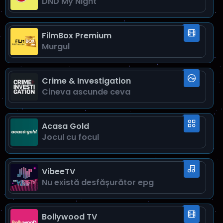
DND My Night
Romi pentru Romania
01:00
Drumurile noastre
01:50
FilmBox Premium
Murgul
Talk Canal 33
03:20
Pe bune!
05:10
Crime & Investigation
Cineva ascunde ceva
Acasa Gold
Jocul cu focul
VibeeTV
Nu există desfăşurător epg
Bollywood TV