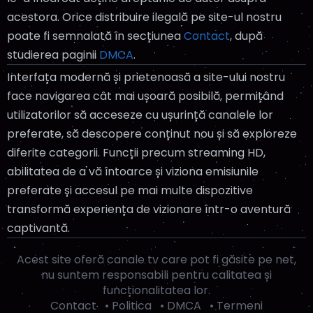
acestora. Orice distribuire ilegală pe site-ul nostru
poate fi semnalată în secțiunea
Contact
, după
studierea paginii
DMCA
.
Interfața modernă și prietenoasă a site-ului nostru
face navigarea cât mai ușoară posibilă, permițând
utilizatorilor să acceseze cu ușurință canalele lor
preferate, să descopere conținut nou și să exploreze
diferite categorii. Funcții precum streaming HD,
abilitatea de a vă întoarce și viziona emisiunile
preferate și accesul pe mai multe dispozitive
transformă experiența de vizionare într-o aventură
captivantă.
Acest site oferă canale tv care pot fi găsite pe net,
nu suntem responsabili pentru calitatea și
funcționalitatea lor.
Contact
•
Politica
•
DMCA
•
Termeni