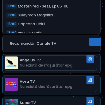
Mostenirea • Sez.1, Ep.88-90
10:00
Suleyman Magnificul
13:00
Capcana iubirii
15:00
Inelul cu safir
18:00
Suleyman Magnificul • Sez.3, Ep.12-13
20:00
Recomandări Canale TV
Adela • Sez.7, Ep.5-6
22:00
Suleyman Magnificul
Angelus TV
00:45
Nu există desfăşurător epg
Adela
02:45
Happy Café
05:00
Hora TV
Rebelii • Ep.66
Nu există desfăşurător epg
06:00
SuperTV