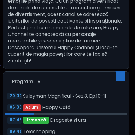
emoțiile prind viață. Cu un program diversificat
de seriale de succes, filme romantice și emisiuni
de divertisment, acest canal se adresează
iubitorilor de povești captivante și inspiraționale.
Perfect pentru momentele de relaxare, Happy
Channel te conectează cu personaje
memorabile și scenarii pline de farmec.
Descoperă universul Happy Channel și lasă-te
cucerit de magia poveștilor care te fac să
zâmbești!
Program TV
Suleyman Magnificul • Sez.3, Ep.10-11
20:00
Happy Café
06:00
Acum
Dragoste si ura
07:45
Urmează
Teleshopping
09:45