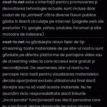
cool-tv.net
este o interfață pentru promovarea și
dezvoltarea tehnologiei actuale, sunt incluse doar
coduri de tip „embed” către diverse fluxuri publice
găsite în liberă circulație pe Internet (paginile web ale
posturilor TV, google, yahoo, youtube, forumuri și alte
motoare de indexare).
cool-tv.net
nu găzduiește niciun fișier de tip
streaming, toate materialele de pe site-ul nostru sunt
găzduite pe diferite platforme de partajare video sau
de streaming video la care accesul este gratuit și
necondiționat. De asemenea, site-ul nostru nu
percepe nicio taxă pentru vizualizarea materialelor,
decizia aparținând exclusiv utilizatorului final dacă
dorește sau nu să vadă aceste materiale. Nu ne
asumăm nicio responsabilitate dacă linkurile
„încorporate” funcționează sau dacă persoana care
le-a încărcat deține drepturile de autor asupra