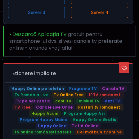
Server 3
Server 4
• Descarcă Aplicația TV
gratuit pentru
smartphone-ul dvs. și vezi canale tv preferate
online - oriunde v-ați afla!
Etichete implicite
Happy Online pe telefon
Programe TV
Canale TV
Tv Romania Live
Tv Online Free
IPTV romanesti
Tv pe net gratis
cool-tv
Emisiuni Tv
Vezi TV
TV Free
Canale Live Onlie
Posturi tv romanesti
Happy Acum
Program Happy Azi
Program Happy Maine
Happy Online Gratis
Happy Online
Tv Hd Online
Tv online românești satelit
Cel mai bun tv online