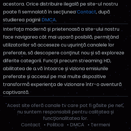
acestora. Orice distribuire ilegală pe site-ul nostru
Surorile • Sez.2, Ep.51
01:30
poate fi semnalată în secțiunea
Contact
, după
Surorile • Sez.2, Ep.52
studierea paginii
DMCA
.
01:45
Interfața modernă și prietenoasă a site-ului nostru
Marsupilami • Sez.3, Ep.25
02:00
face navigarea cât mai ușoară posibilă, permițând
Marsupilami • Sez.3, Ep.26
02:30
utilizatorilor să acceseze cu ușurință canalele lor
preferate, să descopere conținut nou și să exploreze
Marsupilami houba houba hop! • Sez.1, Ep.1
03:00
diferite categorii. Funcții precum streaming HD,
Marsupilami houba houba hop! • Sez.1, Ep.2
03:30
abilitatea de a vă întoarce și viziona emisiunile
Surorile • Sez.2, Ep.45
04:00
preferate și accesul pe mai multe dispozitive
transformă experiența de vizionare într-o aventură
Surorile • Sez.2, Ep.46
04:15
captivantă.
Surorile • Sez.2, Ep.47
04:30
Acest site oferă canale tv care pot fi găsite pe net,
Surorile • Sez.2, Ep.48
04:45
nu suntem responsabili pentru calitatea și
funcționalitatea lor.
Surorile • Sez.2, Ep.49
05:00
Contact
•
Politica
•
DMCA
•
Termeni
Surorile • Sez.2, Ep.50
05:15