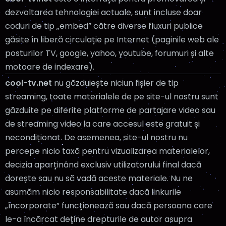
dezvoltarea tehnologiei actuale, sunt incluse doar
Open Season • Sez.1, Ep.41
22:30
coduri de tip „embed” către diverse fluxuri publice
Open Season • Sez.1, Ep.42
22:40
găsite în liberă circulație pe Internet (paginile web ale
posturilor TV, google, yahoo, youtube, forumuri și alte
Jurassic World: Tabara cretacica • Sez.2,
23:00
motoare de indexare).
Ep.1
cool-tv.net
nu găzduiește niciun fișier de tip
Cand eram de varsta ta • Sez.1, Ep.39
23:30
streaming, toate materialele de pe site-ul nostru sunt
Cand eram de varsta ta • Sez.1, Ep.40
23:40
găzduite pe diferite platforme de partajare video sau
de streaming video la care accesul este gratuit și
Surorile • Sez.2, Ep.45
00:00
necondiționat. De asemenea, site-ul nostru nu
Surorile • Sez.2, Ep.46
00:15
percepe nicio taxă pentru vizualizarea materialelor,
Surorile • Sez.2, Ep.47
decizia aparținând exclusiv utilizatorului final dacă
00:30
dorește sau nu să vadă aceste materiale. Nu ne
Surorile • Sez.2, Ep.48
00:45
asumăm nicio responsabilitate dacă linkurile
Surorile • Sez.2, Ep.49
01:00
„încorporate” funcționează sau dacă persoana care
le-a încărcat deține drepturile de autor asupra
Surorile • Sez.2, Ep.50
01:15