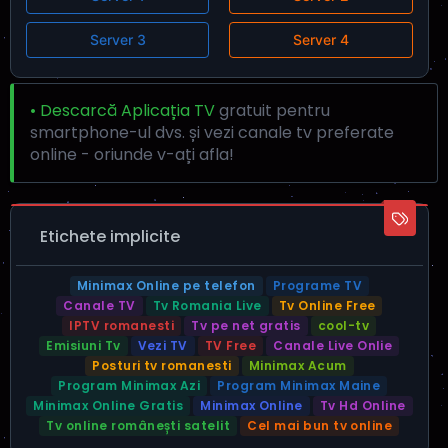
Server 3
Server 4
• Descarcă Aplicația TV
gratuit pentru
smartphone-ul dvs. și vezi canale tv preferate
online - oriunde v-ați afla!
Etichete implicite
Minimax Online pe telefon
Programe TV
Canale TV
Tv Romania Live
Tv Online Free
IPTV romanesti
Tv pe net gratis
cool-tv
Emisiuni Tv
Vezi TV
TV Free
Canale Live Onlie
Posturi tv romanesti
Minimax Acum
Program Minimax Azi
Program Minimax Maine
Minimax Online Gratis
Minimax Online
Tv Hd Online
Tv online românești satelit
Cel mai bun tv online