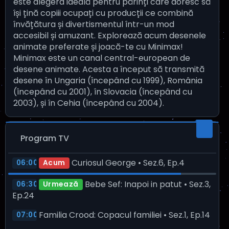
este alegera ideală pentru părinți care doresc să
își țină copiii ocupați cu producții ce combină
învățătura și divertismentul într-un mod
accesibil și amuzant. Explorează acum desenele
animate preferate și joacă-te cu Minimax!
Minimax este un canal central-european de
desene animate. Acesta a început să transmită
desene în Ungaria (începând cu 1999), România
(începând cu 2001), în Slovacia (începând cu
2003), și în Cehia (începând cu 2004).
Program TV
Curiosul George • Sez.6, Ep.4
06:00
Acum
Bebe Sef: Inapoi in patut • Sez.3,
06:30
Urmează
Ep.24
Familia Crood: Copacul familiei • Sez.1, Ep.14
07:00