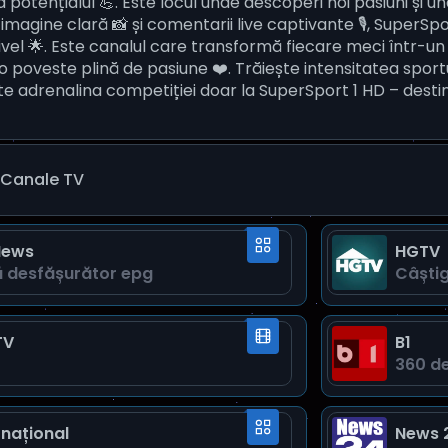
a potențialul 💪. Este locul unde descoperi noi pasiuni și
 imagine clară 📸 și comentarii live captivante 🎙️, SuperSp
 nivel 🌟. Este canalul care transformă fiecare meci într-u
o poveste plină de pasiune ❤️. Trăiește intensitatea sport
mte adrenalina competiției doar la SuperSport 1 HD – desti
Canale TV
News
HGTV
ă desfăşurător epg
TV
B1
360 d
rnațional
News 