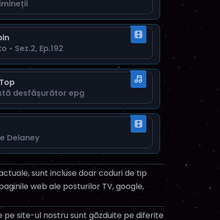
dimineții
pin
o • Sez.2, Ep.192
 Top
stă desfăşurător epg
le Delaney
ctuale, sunt incluse doar coduri de tip
paginile web ale posturilor TV, google,
 pe site-ul nostru sunt găzduite pe diferite