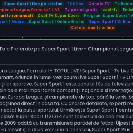
Super Sport 1 Live pe telefon
FCSB vs
Canale TV
Tv Roman
mpions League, Formula 1 LIVE
Tv pe net gratis
cool-tv
Emisi
uri tv romanesti
Cool TV Super Sport
Program Super Sport 1 A
ort 1 Maine
Super Sport 1 Online Gratis
Super Sport 1 Online
Cel mai bun tv online
 Tale Preferate pe Super Sport 1 Live - Champions League,
ons League, Formula 1 - TOTUL LIVE! Super Sport 1 Tv Live O
Smart, oriunde în lume. Vezi acum Live Super Sport 1 Tv Onl
tițiilor sportive. Super Sport 1 este canalul tău de televiziu
 din cele mai importante competiții naționale și internațio
, Europa League, și campionate de top, până la tenis, bas
 acțiunea direct în casa ta. Cu analize detaliate, experți r
conectat la pulsul sportului. Urmărește Super Sport 1 pent
 clasă! Super Sport 1/2/3/4 sunt televiziuni de cea mai buna
ie 2009, odată cu transmisiunea partidei de fotbal Újpest 
-a lansat și a doua versiune a canalului, Super Sport Plus. D