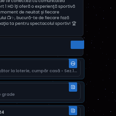
 unde te conectezi cu comunitatea
ort 1 HD îți oferă o experiență sportivă
n moment de neuitat și fiecare
ului 📺✨, bucură-te de fiecare fază
nația ta pentru spectacolul sportiv! 🏆
Câștigător la loterie, cumpăr casă • Sez.12, Ep.11
e grade
24