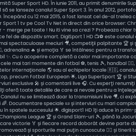
ită Super Sport HD. În iunie 2011, au primit denumirile Su
 să se lanseze canalul Super Sport 3. În anul 2012, portofo
. Începând cu 12 mai 2015, a fost lansat cel de-al treilea 
Sport 1 tv pe Cool Tv Net in direct din orice browser: Chr
 - merge pe toate ! Nu iti vine sa crezi ? Probeaza chiar tu
e fel de dispozitiv smart. DigiSport 1 HD 📺⚽ este canalul 
mai spectaculoase meciuri 🎥, competiții palpitante 🏆 și șt
♂️, adrenalina 🔥 și emoția 🏅 se întâlnesc pentru a transf
l ✨. Cu o acoperire completă a celor mai importante comp
 cele mai tari momente din fotbal ⚽, tenis 🎾, handbal 🤾‍♂️, 
lor internaționale 🌎 sau al echipelor locale 🇷🇴, canalul
 top, precum Fotbal European 🌟, Liga SuperSport 🏆 și Studi
rviuri exclusive 🎤 și comentarii live 🎧. Cu experți renumiți
îți oferă toate detaliile de care ai nevoie pentru a înțel
♂️. Canalul nu se limitează doar la transmisiuni live 🎥, ci ex
 🌈. Documentare speciale 📜 și interviuri cu mari campioni 
u în spatele succesului 🌟. digisport1 HD îți aduce în pri
a Champions League 🏆 și Grand Slam-uri 🎾, până la Jocuri
iecare victorie 🏅 și fiecare record doborât devine parte d
romovează și sporturile mai puțin cunoscute 🏌️‍♂️ și tinerii 