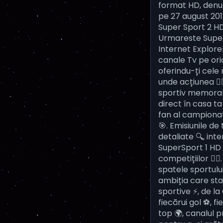
format HD, denum
pe 27 august 2011
Super Sport 2 HD
Urmareste Super 
Internet Explorer
canale Tv pe oric
oferindu-ți cele 
unde acțiunea 🏃‍
sportiv memorabi
direct în casa ta
fan al campionate
🎯. Emisiunile de
detaliate 🔍, inte
SuperSport 1 HD 
competițiilor 🕵️‍
spatele sportului
ambiția care sta
sportive ⚡, de l
fiecărui gol ⚽, f
top 🌍, canalul p