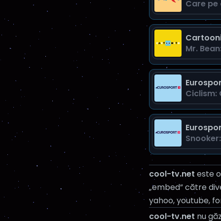
Care pe 
Cartoon
Mr. Bean:
Eurospor
Ciclism:
Eurospor
Snooker:
cool-tv.net
este o
„embed” către diver
yahoo, youtube, fo
cool-tv.net
nu găz