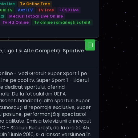
ia Live
Tv Online Free
uni Tv
Vezi TV
TV Free
FCSB live
zi
Meciuri fotbal Live Online
Tv Hd Online
Tv online românești satelit
 Liga 1 și Alte Competiții Sportive
nline - Vezi Gratuit Super Sport 1 pe
ine pe cool tv. Super Sport 1 - Liderul
ne dedicat sportului, oferind
nale. De la fotbalul din UEFA
chet, handbal și alte sporturi, Super
ecunoscuți și reportaje exclusive, Super
ru pasiune, performanță și spectacol
 calitate. Emisia televiziunii a început
FC - Steaua București, de la ora 20:45.
in 1 iunie 2010, s-a lansat versiunea în