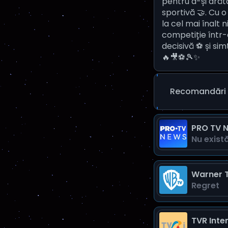
pentru a-și arăt
sportivă 🤝. Cu o
la cel mai înalt
competiție într-
decisivă ⚽ și si
🔥🎥⚽🎾✨
Recomandări 
PRO TV 
Nu exist
Warner 
Regret
TVR Inte