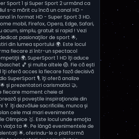
per Sport 1 și Super Sport 2 urmând ca
liul s-a mărit cu încă un canal HD -
canal în format HD - Super Sport 3 HD.
ome mobil, Firefox, Opera, Edge, Safari,
 acum, simplu, gratuit si rapid ! Vezi
dedicat pasionaților de sport 🌟,
iri din lumea sportului 🌍. Este locul
orma fiecare zi într-un spectacol
etiții 🌍, SuperSport 1 HD îți aduce
baschet 🏀 și multe altele 🏐. Fie că ești
 îți oferă acces la fiecare fază decisivă
o SuperSport 🎙️, îți oferă analize
 🌟 și prezentatori carismatici 🤝,
ege fiecare moment cheie al
plorează și poveștile inspiraționale din
🏅 îți dezvăluie sacrificiile, munca și
m-plan cele mai mari evenimente
le Olimpice 🥇. Este locul unde emoția
in viața ta 🌟. Pe lângă evenimentele de
talentați 🌟, oferindu-le o platformă