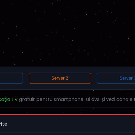
Server 2
Server 
cația TV
gratuit pentru smartphone-ul dvs. și vezi canale t
cite