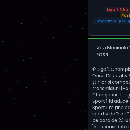
Liga 1, Cha
Post
Program Super Sp
Vezi Meciurile
FCSB
⚽ Liga 1, Champi
Orice Dispozitiv 
știrilor și compe
transmisiuni live
Champions League
Sport 1 îți aduce
Sport 1 te ține 
sportiv de înaltă
pe data de 23 iul
În aceeași dată s