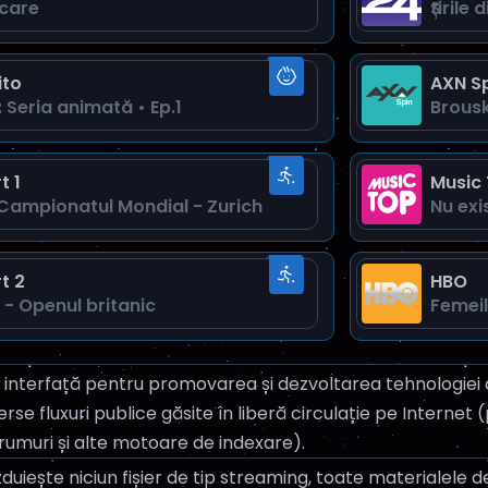
care
Știrile 
ito
AXN S
 Seria animată • Ep.1
Brousk
t 1
Music
 Campionatul Mondial - Zurich
Nu exi
t 2
HBO
 - Openul britanic
Femei
 interfață pentru promovarea și dezvoltarea tehnologiei a
se fluxuri publice găsite în liberă circulație pe Internet (
rumuri și alte motoare de indexare).
duiește niciun fișier de tip streaming, toate materialele de