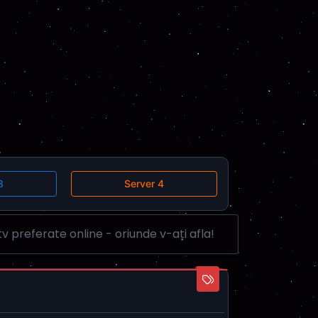
3
Server 4
v preferate online - oriunde v-ați afla!